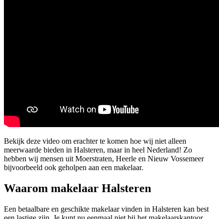
Bekijk deze video om erachter te komen hoe wij niet alleen
meerwaarde bieden in Halsteren, maar in heel Nederland! Zo
hebben wij mensen uit Moerstraten, Heerle en Nieuw Vossemeer
bijvoorbeeld ook geholpen aan een makelaar.
Waarom makelaar Halsteren
Een betaalbare en geschikte makelaar vinden in Halsteren kan best
een lastige zijn. Je kunt nu eenmaal niet bij het makelaarskantoor