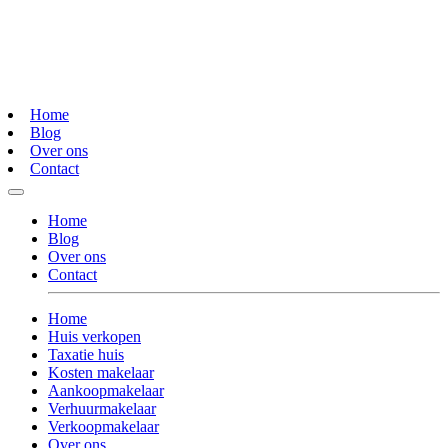
Home
Blog
Over ons
Contact
Home
Blog
Over ons
Contact
Home
Huis verkopen
Taxatie huis
Kosten makelaar
Aankoopmakelaar
Verhuurmakelaar
Verkoopmakelaar
Over ons