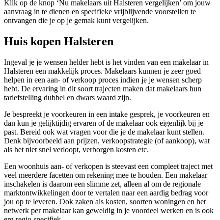
Klik op de knop ‘Nu makelaars uit Halsteren vergelijken’ om jouw
aanvraag in te dienen en specifieke vrijblijvende voorstellen te
ontvangen die je op je gemak kunt vergelijken.
Huis kopen Halsteren
Ingeval je je wensen helder hebt is het vinden van een makelaar in
Halsteren een makkelijk proces. Makelaars kunnen je zeer goed
helpen in een aan- of verkoop proces indien je je wensen scherp
hebt. De ervaring in dit soort trajecten maken dat makelaars hun
tariefstelling dubbel en dwars waard zijn.
Je bespreekt je voorkeuren in een intake gesprek, je voorkeuren en
dan kun je gelijktijdig ervaren of de makelaar ook eigenlijk bij je
past. Bereid ook wat vragen voor die je de makelaar kunt stellen.
Denk bijvoorbeeld aan prijzen, verkoopstrategie (of aankoop), wat
als het niet snel verloopt, verborgen kosten etc.
Een woonhuis aan- of verkopen is steevast een compleet traject met
veel meerdere facetten om rekening mee te houden. Een makelaar
inschakelen is daarom een slimme zet, alleen al om de regionale
marktontwikkelingen door te vertalen naar een aardig bedrag voor
jou op te leveren. Ook zaken als kosten, soorten woningen en het
netwerk per makelaar kan geweldig in je voordeel werken en is ook
erg regio specifiek.