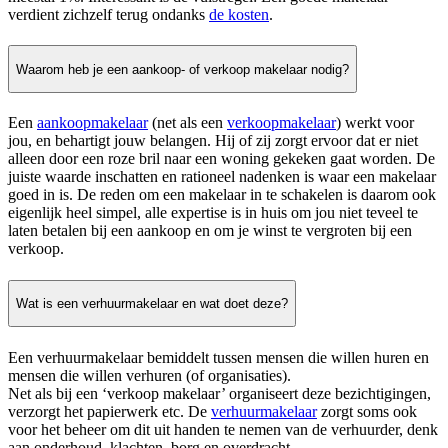
verdient zichzelf terug ondanks
de kosten
.
Waarom heb je een aankoop- of verkoop makelaar nodig?
Een
aankoopmakelaar
(net als een
verkoopmakelaar
) werkt voor
jou, en behartigt jouw belangen. Hij of zij zorgt ervoor dat er niet
alleen door een roze bril naar een woning gekeken gaat worden. De
juiste waarde inschatten en rationeel nadenken is waar een makelaar
goed in is. De reden om een makelaar in te schakelen is daarom ook
eigenlijk heel simpel, alle expertise is in huis om jou niet teveel te
laten betalen bij een aankoop en om je winst te vergroten bij een
verkoop.
Wat is een verhuurmakelaar en wat doet deze?
Een verhuurmakelaar bemiddelt tussen mensen die willen huren en
mensen die willen verhuren (of organisaties).
Net als bij een ‘verkoop makelaar’ organiseert deze bezichtigingen,
verzorgt het papierwerk etc. De
verhuurmakelaar
zorgt soms ook
voor het beheer om dit uit handen te nemen van de verhuurder, denk
aan onderhoud, klachten, borg en overdracht.