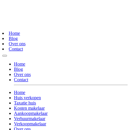
Home
Blog
Over ons
Contact
Home
Blog
Over ons
Contact
Home
Huis verkopen
Taxatie huis
Kosten makelaar
Aankoopmakelaar
Verhuurmakelaar
Verkoopmakelaar
Over ons