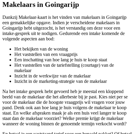
Makelaars in Goingarijp
Dankzij Makelaar-kaart is het vinden van makelaars in Goingarijp
een gemakkelijke opgave. Indien je verscheidene makelaars in
Goingarijp hebt uitgezocht, is het verstandig om deze voor een
intake-gesprek uit te nodigen. Gedurende een intake komende de
volgende aspecten aan bod:
Het bekijken van de woning
Het vaststellen van een vraagprijs
Een inschatting van hoe lang je huis te koop staat
Het vaststellen van de tariefstelling (courtage) van de
makelaar
Inzicht in de werkwijze van de makelaar
Inzicht in de marketing-strategie van de makelaar
Na het intake gesprek hebt gevoerd heb je meestal een kloppend
beeld van de makelaar die het allerbeste bij je past. Kies niet per se
voor de makelaar die de hoogste vraagprijs wil vragen voor jouw
pand. Denk ook aan hoe lang je huis volgens de makelaar te koop
staat. En welke afspraken maak je als een huis veel langer te koop
staat dan de makelaar voorziet? Welke premie krijgt de makelaar
wanneer de woning binnen de genoemde termijn verkocht wordt?
En betaal je een vaststaand tarief voor een bepaald pakket? Of betaal