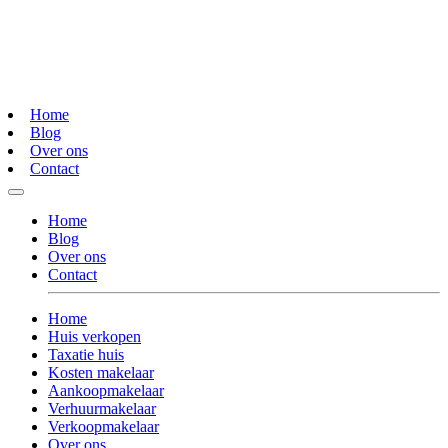
Home
Blog
Over ons
Contact
Home
Blog
Over ons
Contact
Home
Huis verkopen
Taxatie huis
Kosten makelaar
Aankoopmakelaar
Verhuurmakelaar
Verkoopmakelaar
Over ons