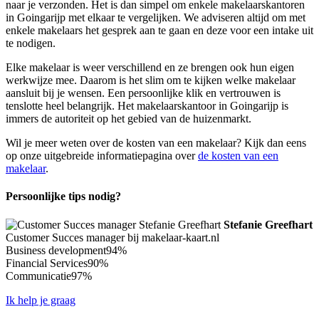
naar je verzonden. Het is dan simpel om enkele makelaarskantoren
in Goingarijp met elkaar te vergelijken. We adviseren altijd om met
enkele makelaars het gesprek aan te gaan en deze voor een intake uit
te nodigen.
Elke makelaar is weer verschillend en ze brengen ook hun eigen
werkwijze mee. Daarom is het slim om te kijken welke makelaar
aansluit bij je wensen. Een persoonlijke klik en vertrouwen is
tenslotte heel belangrijk. Het makelaarskantoor in Goingarijp is
immers de autoriteit op het gebied van de huizenmarkt.
Wil je meer weten over de kosten van een makelaar? Kijk dan eens
op onze uitgebreide informatiepagina over
de kosten van een
makelaar
.
Persoonlijke tips nodig?
Stefanie Greefhart
Customer Succes manager bij makelaar-kaart.nl
Business development
94%
Financial Services
90%
Communicatie
97%
Ik help je graag