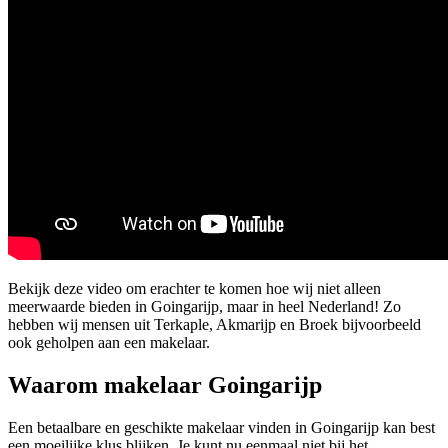
Bekijk deze video om erachter te komen hoe wij niet alleen
meerwaarde bieden in Goingarijp, maar in heel Nederland! Zo
hebben wij mensen uit Terkaple, Akmarijp en Broek bijvoorbeeld
ook geholpen aan een makelaar.
Waarom makelaar Goingarijp
Een betaalbare en geschikte makelaar vinden in Goingarijp kan best
een moeilijke klus blijken. Je kunt nu eenmaal niet bij het