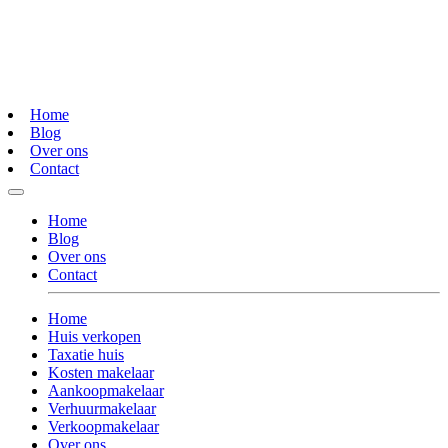
Home
Blog
Over ons
Contact
Home
Blog
Over ons
Contact
Home
Huis verkopen
Taxatie huis
Kosten makelaar
Aankoopmakelaar
Verhuurmakelaar
Verkoopmakelaar
Over ons