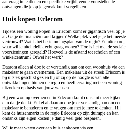
aanvraag in te dienen en specifieke vrijblijvende voorstellen te
ontvangen die je op je gemak kunt vergelijken.
Huis kopen Erlecom
Tijdens een woning kopen in Erlecom komt er gigantisch veel op je
af. Ga je de financiën rond krijgen? Welke plek voel je je het meeste
vertrouwd? Wat is het bestemmingsplan van de regio? En uiteraard,
waar wil je uiteindelijk echt graag wonen? Hoe is het met de sociale
voorzieningen geregeld? Hoeveel is de afstand tot scholen of een
winkelcentrum? Ofwel het werk?
Daarom alleen al doe je er verstandig aan om een woonhuis via een
makelaar te gaan overnemen. Een makelaar uit de streek Erlecom is
bij uitstek geschikt gezien hij of zij op de hoogte is van alle
ontwikkelingen binnen de regio en heeft ervaring met een woning
uitzoeken op basis van jouw wensen.
Bij een woning overnemen in Erlecom komt constant meer kijken
dan dat je denkt. Enkel al daarom doe je er verstandig aan om een
makelaar te benaderen en te vragen om met je mee te denken. Hij
kent de huizenmarkt in de regio Erlecom op zijn duimpje en kan
ondanks zijn eigen kosten je danig veel geld besparen.
Wil je meer weten over een huis aankopen via een