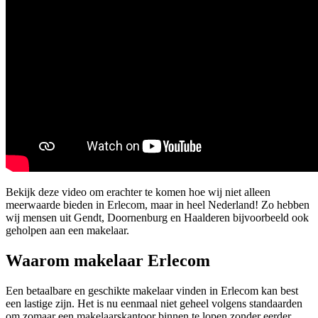
Bekijk deze video om erachter te komen hoe wij niet alleen
meerwaarde bieden in Erlecom, maar in heel Nederland! Zo hebben
wij mensen uit Gendt, Doornenburg en Haalderen bijvoorbeeld ook
geholpen aan een makelaar.
Waarom makelaar Erlecom
Een betaalbare en geschikte makelaar vinden in Erlecom kan best
een lastige zijn. Het is nu eenmaal niet geheel volgens standaarden
om zomaar een makelaarskantoor binnen te lopen zonder eerder