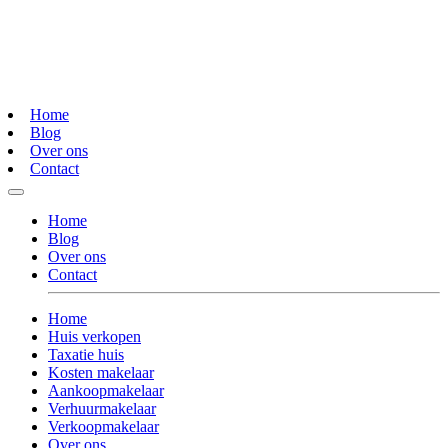
Home
Blog
Over ons
Contact
Home
Blog
Over ons
Contact
Home
Huis verkopen
Taxatie huis
Kosten makelaar
Aankoopmakelaar
Verhuurmakelaar
Verkoopmakelaar
Over ons