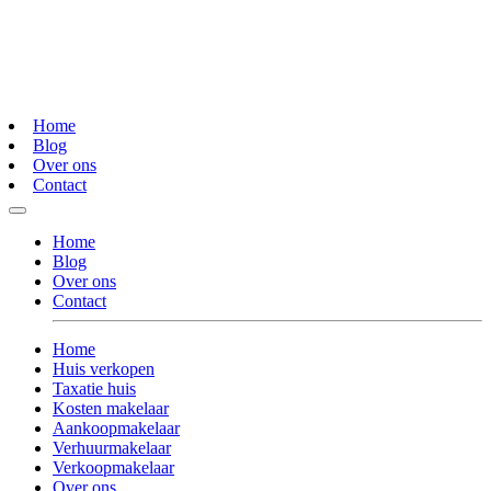
Home
Blog
Over ons
Contact
Home
Blog
Over ons
Contact
Home
Huis verkopen
Taxatie huis
Kosten makelaar
Aankoopmakelaar
Verhuurmakelaar
Verkoopmakelaar
Over ons