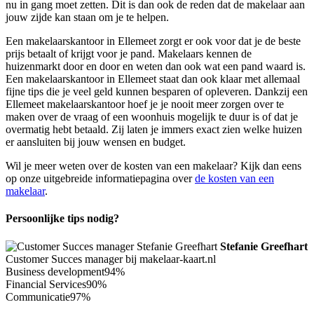
nu in gang moet zetten. Dit is dan ook de reden dat de makelaar aan
jouw zijde kan staan om je te helpen.
Een makelaarskantoor in Ellemeet zorgt er ook voor dat je de beste
prijs betaalt of krijgt voor je pand. Makelaars kennen de
huizenmarkt door en door en weten dan ook wat een pand waard is.
Een makelaarskantoor in Ellemeet staat dan ook klaar met allemaal
fijne tips die je veel geld kunnen besparen of opleveren. Dankzij een
Ellemeet makelaarskantoor hoef je je nooit meer zorgen over te
maken over de vraag of een woonhuis mogelijk te duur is of dat je
overmatig hebt betaald. Zij laten je immers exact zien welke huizen
er aansluiten bij jouw wensen en budget.
Wil je meer weten over de kosten van een makelaar? Kijk dan eens
op onze uitgebreide informatiepagina over
de kosten van een
makelaar
.
Persoonlijke tips nodig?
Stefanie Greefhart
Customer Succes manager bij makelaar-kaart.nl
Business development
94%
Financial Services
90%
Communicatie
97%