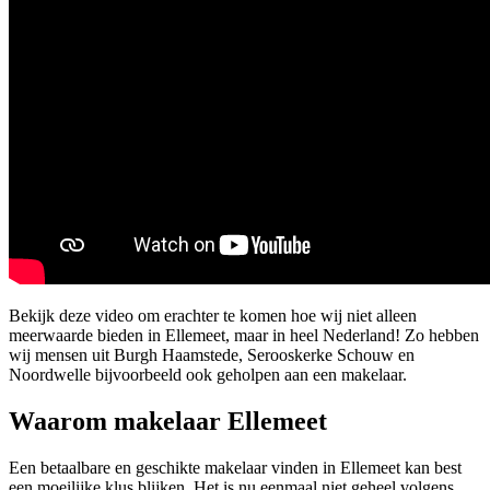
Bekijk deze video om erachter te komen hoe wij niet alleen
meerwaarde bieden in Ellemeet, maar in heel Nederland! Zo hebben
wij mensen uit Burgh Haamstede, Serooskerke Schouw en
Noordwelle bijvoorbeeld ook geholpen aan een makelaar.
Waarom makelaar Ellemeet
Een betaalbare en geschikte makelaar vinden in Ellemeet kan best
een moeilijke klus blijken. Het is nu eenmaal niet geheel volgens