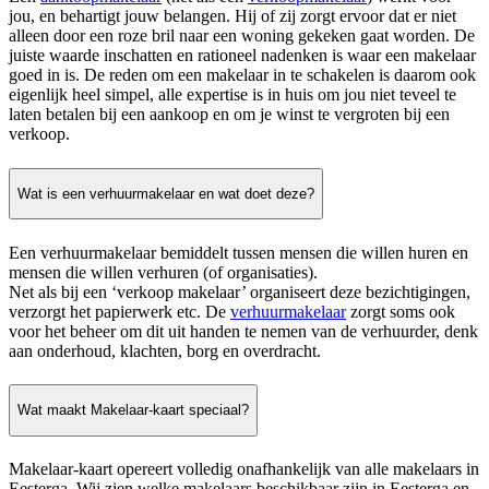
jou, en behartigt jouw belangen. Hij of zij zorgt ervoor dat er niet
alleen door een roze bril naar een woning gekeken gaat worden. De
juiste waarde inschatten en rationeel nadenken is waar een makelaar
goed in is. De reden om een makelaar in te schakelen is daarom ook
eigenlijk heel simpel, alle expertise is in huis om jou niet teveel te
laten betalen bij een aankoop en om je winst te vergroten bij een
verkoop.
Wat is een verhuurmakelaar en wat doet deze?
Een verhuurmakelaar bemiddelt tussen mensen die willen huren en
mensen die willen verhuren (of organisaties).
Net als bij een ‘verkoop makelaar’ organiseert deze bezichtigingen,
verzorgt het papierwerk etc. De
verhuurmakelaar
zorgt soms ook
voor het beheer om dit uit handen te nemen van de verhuurder, denk
aan onderhoud, klachten, borg en overdracht.
Wat maakt Makelaar-kaart speciaal?
Makelaar-kaart opereert volledig onafhankelijk van alle makelaars in
Eesterga. Wij zien welke makelaars beschikbaar zijn in Eesterga en