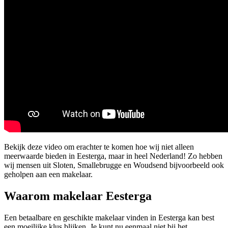
Bekijk deze video om erachter te komen hoe wij niet alleen
meerwaarde bieden in Eesterga, maar in heel Nederland! Zo hebben
wij mensen uit Sloten, Smallebrugge en Woudsend bijvoorbeeld ook
geholpen aan een makelaar.
Waarom makelaar Eesterga
Een betaalbare en geschikte makelaar vinden in Eesterga kan best
een moeilijke klus blijken. Je kunt nu eenmaal niet bij het