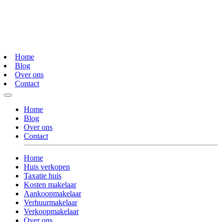
Home
Blog
Over ons
Contact
Home
Blog
Over ons
Contact
Home
Huis verkopen
Taxatie huis
Kosten makelaar
Aankoopmakelaar
Verhuurmakelaar
Verkoopmakelaar
Over ons