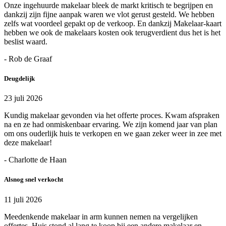
Onze ingehuurde makelaar bleek de markt kritisch te begrijpen en
dankzij zijn fijne aanpak waren we vlot gerust gesteld. We hebben
zelfs wat voordeel gepakt op de verkoop. En dankzij Makelaar-kaart
hebben we ook de makelaars kosten ook terugverdient dus het is het
beslist waard.
- Rob de Graaf
Deugdelijk
23 juli 2026
Kundig makelaar gevonden via het offerte proces. Kwam afspraken
na en ze had onmiskenbaar ervaring. We zijn komend jaar van plan
om ons ouderlijk huis te verkopen en we gaan zeker weer in zee met
deze makelaar!
- Charlotte de Haan
Alsnog snel verkocht
11 juli 2026
Meedenkende makelaar in arm kunnen nemen na vergelijken
offertes. Huis stond al lang te koop bij een andere makelaar en