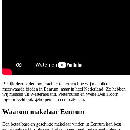
Bekijk deze video om erachter te komen hoe wij niet alleen
meerwaarde bieden in Eenrum, maar in heel Nederland! Zo hebben
wij mensen uit Westernieland, Pieterburen en Wehe Den Hoorn
bijvoorbeeld ook geholpen aan een makelaar.
Waarom makelaar Eenrum
Een betaalbare en geschikte makelaar vinden in Eenrum kan best
een moeilijke klus blijken. Het is nu eenmaal niet geheel volgens