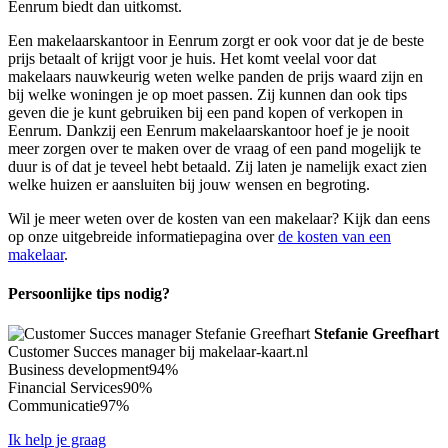
Eenrum biedt dan uitkomst.
Een makelaarskantoor in Eenrum zorgt er ook voor dat je de beste
prijs betaalt of krijgt voor je huis. Het komt veelal voor dat
makelaars nauwkeurig weten welke panden de prijs waard zijn en
bij welke woningen je op moet passen. Zij kunnen dan ook tips
geven die je kunt gebruiken bij een pand kopen of verkopen in
Eenrum. Dankzij een Eenrum makelaarskantoor hoef je je nooit
meer zorgen over te maken over de vraag of een pand mogelijk te
duur is of dat je teveel hebt betaald. Zij laten je namelijk exact zien
welke huizen er aansluiten bij jouw wensen en begroting.
Wil je meer weten over de kosten van een makelaar? Kijk dan eens
op onze uitgebreide informatiepagina over
de kosten van een
makelaar
.
Persoonlijke tips nodig?
Stefanie Greefhart
Customer Succes manager bij makelaar-kaart.nl
Business development
94%
Financial Services
90%
Communicatie
97%
Ik help je graag