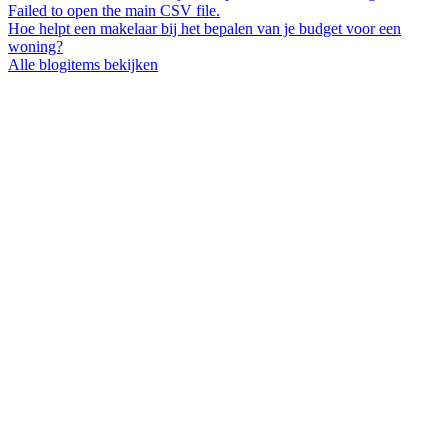
Failed to open the main CSV file.
Hoe helpt een makelaar bij het bepalen van je budget voor een
woning?
Alle blogitems bekijken