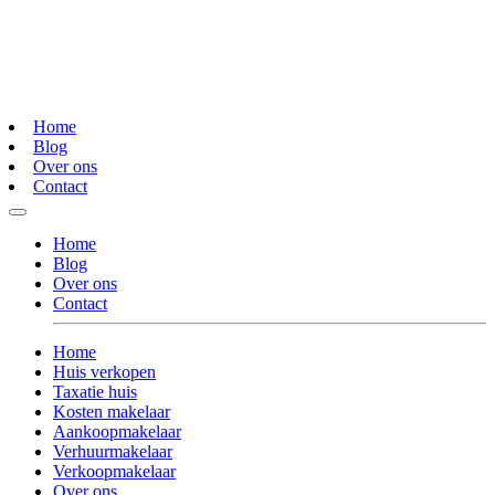
Home
Blog
Over ons
Contact
Home
Blog
Over ons
Contact
Home
Huis verkopen
Taxatie huis
Kosten makelaar
Aankoopmakelaar
Verhuurmakelaar
Verkoopmakelaar
Over ons