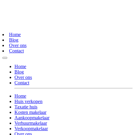
Home
Blog
Over ons
Contact
Home
Blog
Over ons
Contact
Home
Huis verkopen
Taxatie huis
Kosten makelaar
Aankoopmakelaar
Verhuurmakelaar
Verkoopmakelaar
Over ons