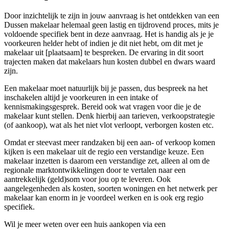
Door inzichtelijk te zijn in jouw aanvraag is het ontdekken van een
Dussen makelaar helemaal geen lastig en tijdrovend proces, mits je
voldoende specifiek bent in deze aanvraag. Het is handig als je je
voorkeuren helder hebt of indien je dit niet hebt, om dit met je
makelaar uit [plaatsaam] te bespreken. De ervaring in dit soort
trajecten maken dat makelaars hun kosten dubbel en dwars waard
zijn.
Een makelaar moet natuurlijk bij je passen, dus bespreek na het
inschakelen altijd je voorkeuren in een intake of
kennismakingsgesprek. Bereid ook wat vragen voor die je de
makelaar kunt stellen. Denk hierbij aan tarieven, verkoopstrategie
(of aankoop), wat als het niet vlot verloopt, verborgen kosten etc.
Omdat er steevast meer randzaken bij een aan- of verkoop komen
kijken is een makelaar uit de regio een verstandige keuze. Een
makelaar inzetten is daarom een verstandige zet, alleen al om de
regionale marktontwikkelingen door te vertalen naar een
aantrekkelijk (geld)som voor jou op te leveren. Ook
aangelegenheden als kosten, soorten woningen en het netwerk per
makelaar kan enorm in je voordeel werken en is ook erg regio
specifiek.
Wil je meer weten over een huis aankopen via een