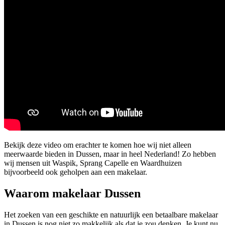
Bekijk deze video om erachter te komen hoe wij niet alleen
meerwaarde bieden in Dussen, maar in heel Nederland! Zo hebben
wij mensen uit Waspik, Sprang Capelle en Waardhuizen
bijvoorbeeld ook geholpen aan een makelaar.
Waarom makelaar Dussen
Het zoeken van een geschikte en natuurlijk een betaalbare makelaar
in Dussen is nog niet zo makkelijk als dat je zou denken. Je kunt nu