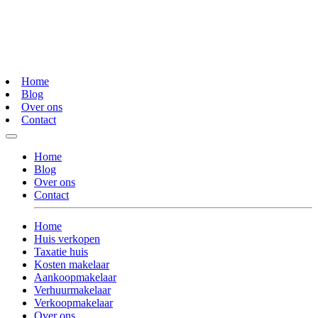
Home
Blog
Over ons
Contact
Home
Blog
Over ons
Contact
Home
Huis verkopen
Taxatie huis
Kosten makelaar
Aankoopmakelaar
Verhuurmakelaar
Verkoopmakelaar
Over ons