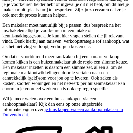
je je voorkeuren helder hebt of ingeval je dit niet hebt, om dit met je
makelaar uit [plaatsaam] te bespreken. Zij zijn zo ervaren dat ze je
ook met dit proces kunnen helpen.
Een makelaar moet natuurlijk bij je passen, dus bespreek na het
inschakelen altijd je voorkeuren in een intake of
kennismakingsgesprek. Je kunt hier vragen stellen die jij relevant
vindt. Denk hierbij aan tarieven, verkoopstrategie (of aankoop), wat
als het niet vlug verloopt, verborgen kosten etc.
Omdat er voortdurend meer randzaken bij een aan- of verkoop
komen kijken is een huizenmakelaar uit de regio een slimme keuze.
Een makelaar inzetten is daarom een slimme zet, alleen al om de
regionale marktontwikkelingen door te vertalen naar een
aantrekkelijk (geld)som voor jou op te leveren. Ook zaken als
kosten, soorten woningen en het netwerk per huizenmakelaar kan
enorm in je voordeel werken en is ook erg regio specifiek.
Wil je meer weten over een huis aankopen via een
aankoopmakelaar? Kijk dan eens op onze uitgebreide
informatiepagina over
je huis kopen via een aankoopmakelaar in
Duivendrecht
.