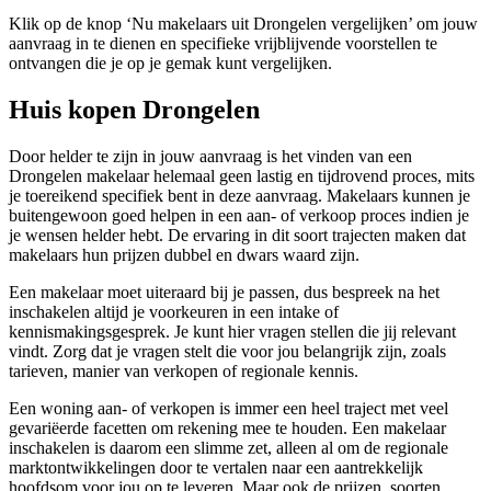
Klik op de knop ‘Nu makelaars uit Drongelen vergelijken’ om jouw
aanvraag in te dienen en specifieke vrijblijvende voorstellen te
ontvangen die je op je gemak kunt vergelijken.
Huis kopen Drongelen
Door helder te zijn in jouw aanvraag is het vinden van een
Drongelen makelaar helemaal geen lastig en tijdrovend proces, mits
je toereikend specifiek bent in deze aanvraag. Makelaars kunnen je
buitengewoon goed helpen in een aan- of verkoop proces indien je
je wensen helder hebt. De ervaring in dit soort trajecten maken dat
makelaars hun prijzen dubbel en dwars waard zijn.
Een makelaar moet uiteraard bij je passen, dus bespreek na het
inschakelen altijd je voorkeuren in een intake of
kennismakingsgesprek. Je kunt hier vragen stellen die jij relevant
vindt. Zorg dat je vragen stelt die voor jou belangrijk zijn, zoals
tarieven, manier van verkopen of regionale kennis.
Een woning aan- of verkopen is immer een heel traject met veel
gevariëerde facetten om rekening mee te houden. Een makelaar
inschakelen is daarom een slimme zet, alleen al om de regionale
marktontwikkelingen door te vertalen naar een aantrekkelijk
hoofdsom voor jou op te leveren. Maar ook de prijzen, soorten