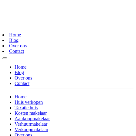
Home
Blog
Over ons
Contact
Home
Blog
Over ons
Contact
Home
Huis verkopen
Taxatie huis
Kosten makelaar
Aankoopmakelaar
Verhuurmakelaar
Verkoopmakelaar
Over ons