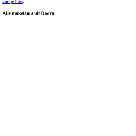
van je huis
.
Alle makelaars uit Doorn