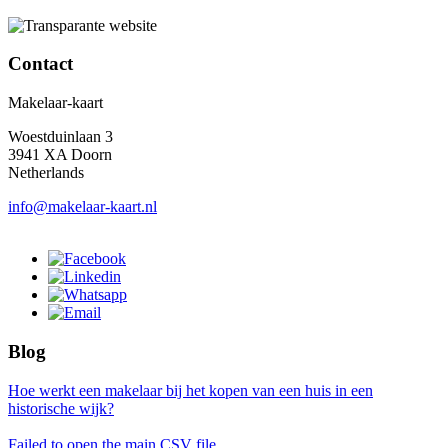
Contact
Makelaar-kaart
Woestduinlaan 3
3941 XA Doorn
Netherlands
info@makelaar-kaart.nl
Blog
Hoe werkt een makelaar bij het kopen van een huis in een
historische wijk?
Failed to open the main CSV file.