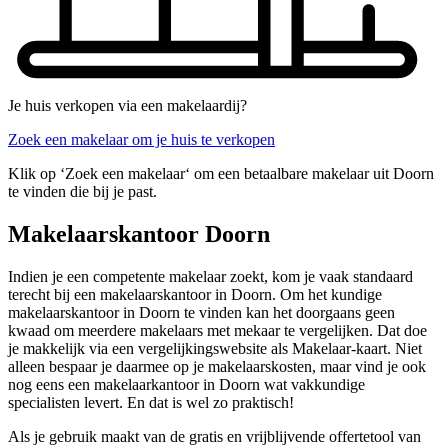
Je huis verkopen via een makelaardij?
Zoek een makelaar om je huis te verkopen
Klik op ‘Zoek een makelaar‘ om een betaalbare makelaar uit Doorn
te vinden die bij je past.
Makelaarskantoor Doorn
Indien je een competente makelaar zoekt, kom je vaak standaard
terecht bij een makelaarskantoor in Doorn. Om het kundige
makelaarskantoor in Doorn te vinden kan het doorgaans geen
kwaad om meerdere makelaars met mekaar te vergelijken. Dat doe
je makkelijk via een vergelijkingswebsite als Makelaar-kaart. Niet
alleen bespaar je daarmee op je makelaarskosten, maar vind je ook
nog eens een makelaarkantoor in Doorn wat vakkundige
specialisten levert. En dat is wel zo praktisch!
Als je gebruik maakt van de gratis en vrijblijvende offertetool van