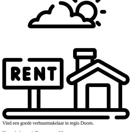
Vind een goede verhuurmakelaar in regio Doorn.