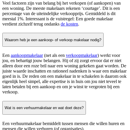
Veel factoren zijn van belang bij het verkopen (of aankopen) van
een woning. De meeste makelaars rekenen ‘courtage’. Dit is een
percentage van de uiteindelijke verkoopprijs. Gemiddeld is dit
meestal 1%. Interessant is de vuistregel: Een goede makelaar
verdient zichzelf terug ondanks
de kosten
.
Waarom heb je een aankoop- of verkoop makelaar nodig?
Een
aankoopmakelaar
(net als een
verkoopmakelaar
) werkt voor
jou, en behartigt jouw belangen. Hij of zij zorgt ervoor dat er niet
alleen door een roze bril naar een woning gekeken gaat worden. De
juiste waarde inschatten en rationeel nadenken is waar een makelaar
goed in is. De reden om een makelaar in te schakelen is daarom ook
eigenlijk heel simpel, alle expertise is in huis om jou niet teveel te
laten betalen bij een aankoop en om je winst te vergroten bij een
verkoop.
Wat is een verhuurmakelaar en wat doet deze?
Een verhuurmakelaar bemiddelt tussen mensen die willen huren en
mensen die willen verhuren (of organisaties).