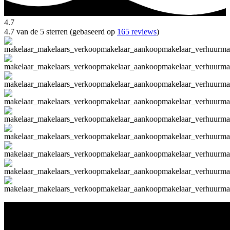
4.7
4.7 van de 5 sterren (gebaseerd op
165 reviews
)