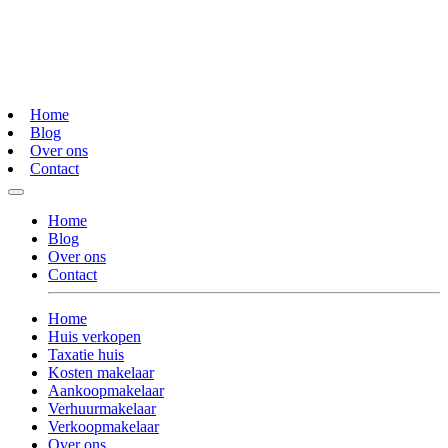
Home
Blog
Over ons
Contact
Home
Blog
Over ons
Contact
Home
Huis verkopen
Taxatie huis
Kosten makelaar
Aankoopmakelaar
Verhuurmakelaar
Verkoopmakelaar
Over ons