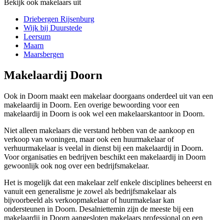
Bekijk ook makelaars uit
Driebergen Rijsenburg
Wijk bij Duurstede
Leersum
Maarn
Maarsbergen
Makelaardij Doorn
Ook in Doorn maakt een makelaar doorgaans onderdeel uit van een
makelaardij in Doorn. Een overige bewoording voor een
makelaardij in Doorn is ook wel een makelaarskantoor in Doorn.
Niet alleen makelaars die verstand hebben van de aankoop en
verkoop van woningen, maar ook een huurmakelaar of
verhuurmakelaar is veelal in dienst bij een makelaardij in Doorn.
Voor organisaties en bedrijven beschikt een makelaardij in Doorn
gewoonlijk ook nog over een bedrijfsmakelaar.
Het is mogelijk dat een makelaar zelf enkele disciplines beheerst en
vanuit een generalisme je zowel als bedrijfsmakelaar als
bijvoorbeeld als verkoopmakelaar of huurmakelaar kan
ondersteunen in Doorn. Desalniettemin zijn de meeste bij een
makelaardij in Doorn aangesloten makelaars professional op een