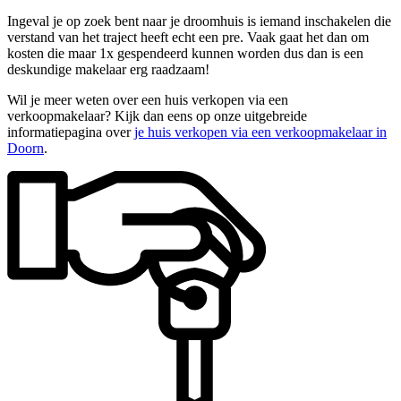
Ingeval je op zoek bent naar je droomhuis is iemand inschakelen die
verstand van het traject heeft echt een pre. Vaak gaat het dan om
kosten die maar 1x gespendeerd kunnen worden dus dan is een
deskundige makelaar erg raadzaam!
Wil je meer weten over een huis verkopen via een
verkoopmakelaar? Kijk dan eens op onze uitgebreide
informatiepagina over
je huis verkopen via een verkoopmakelaar in
Doorn
.