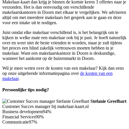
Makelaar-kaart dan krijg je binnen de kortste keren 3 offertes naar je
verzonden. Het is dan eenvoudig om verschillende
makelaarskantoren in Doorn met elkaar te vergelijken. We adviseren
altijd om met meerdere makelaars het gesprek aan te gaan en deze
voor een intake uit te nodigen.
Juist omdat elke makelaar verschillend is, is het belangrijk om te
kijken in welke mate een makelaar ook bij je past. Je hoeft natuurlijk
over en weer niet de beste vrienden te worden, maar je zult tijdens
het proces een blind zakelijk vertrouwen moeten hebben in je
makelaar. Want een makelaarskantoor in Doorn is deskundige,
wanneer het aankomt op de huizenmarkt in Doorn.
Wil je meer weten over de kosten van een makelaar? Kijk dan eens
op onze uitgebreide informatiepagina over
de kosten van een
makelaar
.
Persoonlijke tips nodig?
Stefanie Greefhart
Customer Succes manager bij makelaar-kaart.nl
Business development
94%
Financial Services
90%
Communicatie
97%