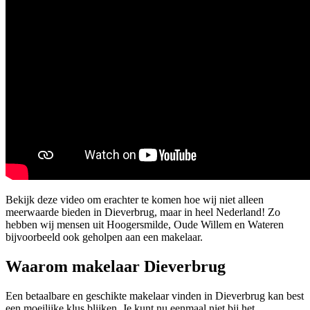
Bekijk deze video om erachter te komen hoe wij niet alleen
meerwaarde bieden in Dieverbrug, maar in heel Nederland! Zo
hebben wij mensen uit Hoogersmilde, Oude Willem en Wateren
bijvoorbeeld ook geholpen aan een makelaar.
Waarom makelaar Dieverbrug
Een betaalbare en geschikte makelaar vinden in Dieverbrug kan best
een moeilijke klus blijken. Je kunt nu eenmaal niet bij het