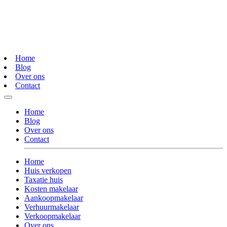
Home
Blog
Over ons
Contact
Home
Blog
Over ons
Contact
Home
Huis verkopen
Taxatie huis
Kosten makelaar
Aankoopmakelaar
Verhuurmakelaar
Verkoopmakelaar
Over ons