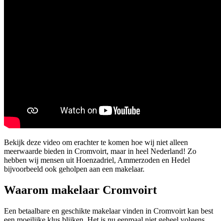
Bekijk deze video om erachter te komen hoe wij niet alleen
meerwaarde bieden in Cromvoirt, maar in heel Nederland! Zo
hebben wij mensen uit Hoenzadriel, Ammerzoden en Hedel
bijvoorbeeld ook geholpen aan een makelaar.
Waarom makelaar Cromvoirt
Een betaalbare en geschikte makelaar vinden in Cromvoirt kan best
een moeilijke klus blijken. Het is nu eenmaal niet geheel volgens