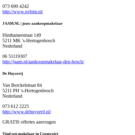
073 690 4242
http://www.nvbim.nl/
JAAM.NL | jouw aankoopmakelaar
Hinthamerstraat 149
5211 MK 's-Hertogenbosch
Nederland
06 51119307
http://jaam.nl/aankoopmakelaar-den-bosch/
De Huyzerij
Van Berckelstraat 84
5211 PH 's-Hertogenbosch
Nederland
073 612 2225
http://www.dehuyzerij.nl/
GRATIS offertes aanvragen
Vind een makelaar in Cromvoirt