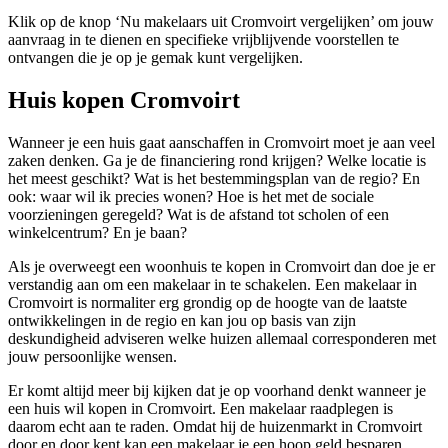
Klik op de knop ‘Nu makelaars uit Cromvoirt vergelijken’ om jouw
aanvraag in te dienen en specifieke vrijblijvende voorstellen te
ontvangen die je op je gemak kunt vergelijken.
Huis kopen Cromvoirt
Wanneer je een huis gaat aanschaffen in Cromvoirt moet je aan veel
zaken denken. Ga je de financiering rond krijgen? Welke locatie is
het meest geschikt? Wat is het bestemmingsplan van de regio? En
ook: waar wil ik precies wonen? Hoe is het met de sociale
voorzieningen geregeld? Wat is de afstand tot scholen of een
winkelcentrum? En je baan?
Als je overweegt een woonhuis te kopen in Cromvoirt dan doe je er
verstandig aan om een makelaar in te schakelen. Een makelaar in
Cromvoirt is normaliter erg grondig op de hoogte van de laatste
ontwikkelingen in de regio en kan jou op basis van zijn
deskundigheid adviseren welke huizen allemaal corresponderen met
jouw persoonlijke wensen.
Er komt altijd meer bij kijken dat je op voorhand denkt wanneer je
een huis wil kopen in Cromvoirt. Een makelaar raadplegen is
daarom echt aan te raden. Omdat hij de huizenmarkt in Cromvoirt
door en door kent kan een makelaar je een hoop geld besparen,