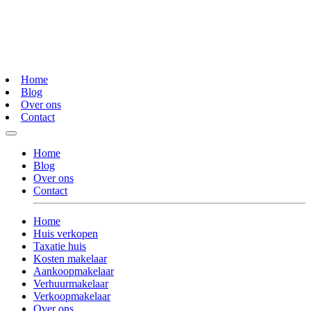
Home
Blog
Over ons
Contact
Home
Blog
Over ons
Contact
Home
Huis verkopen
Taxatie huis
Kosten makelaar
Aankoopmakelaar
Verhuurmakelaar
Verkoopmakelaar
Over ons