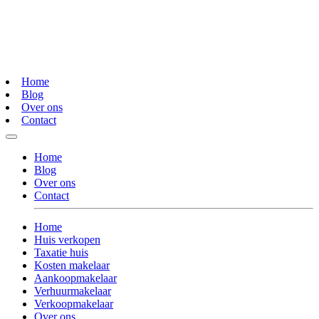
Home
Blog
Over ons
Contact
Home
Blog
Over ons
Contact
Home
Huis verkopen
Taxatie huis
Kosten makelaar
Aankoopmakelaar
Verhuurmakelaar
Verkoopmakelaar
Over ons