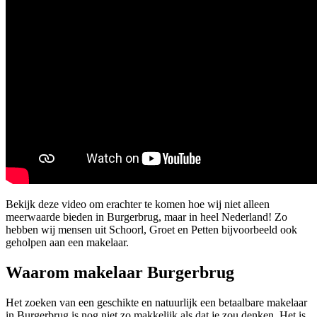
Bekijk deze video om erachter te komen hoe wij niet alleen
meerwaarde bieden in Burgerbrug, maar in heel Nederland! Zo
hebben wij mensen uit Schoorl, Groet en Petten bijvoorbeeld ook
geholpen aan een makelaar.
Waarom makelaar Burgerbrug
Het zoeken van een geschikte en natuurlijk een betaalbare makelaar
in Burgerbrug is nog niet zo makkelijk als dat je zou denken. Het is