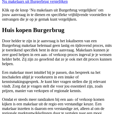
Nu makelaars uit Burgerbrug vergelijken
Klik op de knop ‘Nu makelaars uit Burgerbrug vergelijken’ om
jouw aanvraag in te dienen en specifieke vrijblijvende voorstellen te
ontvangen die je op je gemak kunt vergelijken.
Huis kopen Burgerbrug
Door helder te zijn in je aanvraag is het lokaliseren van een
Burgerbrug makelaar helemaal geen lastig en tijdrovend proces, mits
je toereikend specifiek bent in deze aanvraag. Makelaars kunnen je
zeer goed helpen in een aan- of verkoop proces ingeval je je wensen
helder hebt. Zij zijn zo geoefend dat ze je ook met dit proces kunnen
helpen.
Een makelaar moet intuïtief bij je passen, dus bespreek na het
inschakelen altijd je voorkeuren in een intake of
kennismakingsgesprek. Je kunt hier vragen stellen die jij relevant
vindt. Zorg dat je vragen stelt die voor jou essentieel zijn, zoals
prijzen, manier van verkopen of regionale kennis.
Omdat er steeds meer randzaken bij een aan- of verkoop komen
kijken is een makelaar uit de regio een verstandige keuze. Een
makelaar inzetten is daarom een verstandige zet, alleen al om de
regionale marktontwikkelingen door te vertalen naar een mooi