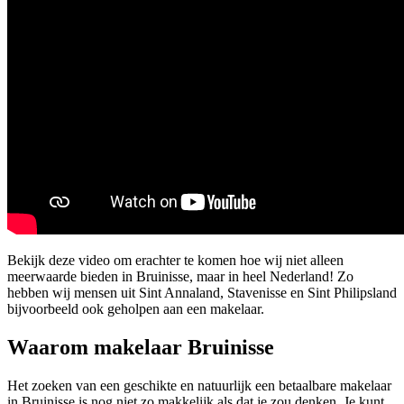
Bekijk deze video om erachter te komen hoe wij niet alleen
meerwaarde bieden in Bruinisse, maar in heel Nederland! Zo
hebben wij mensen uit Sint Annaland, Stavenisse en Sint Philipsland
bijvoorbeeld ook geholpen aan een makelaar.
Waarom makelaar Bruinisse
Het zoeken van een geschikte en natuurlijk een betaalbare makelaar
in Bruinisse is nog niet zo makkelijk als dat je zou denken. Je kunt