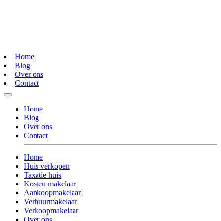
Home
Blog
Over ons
Contact
Home
Blog
Over ons
Contact
Home
Huis verkopen
Taxatie huis
Kosten makelaar
Aankoopmakelaar
Verhuurmakelaar
Verkoopmakelaar
Over ons