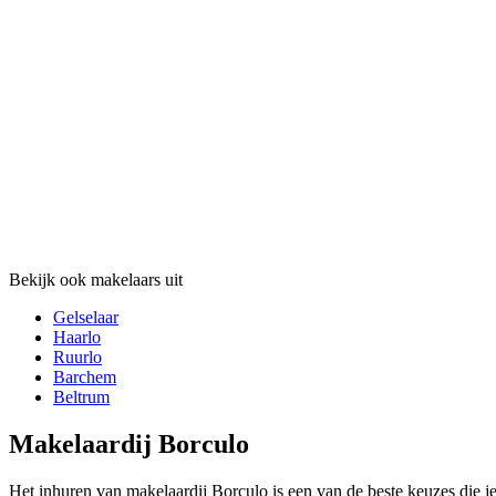
Bekijk ook makelaars uit
Gelselaar
Haarlo
Ruurlo
Barchem
Beltrum
Makelaardij Borculo
Het inhuren van makelaardij Borculo is een van de beste keuzes die j