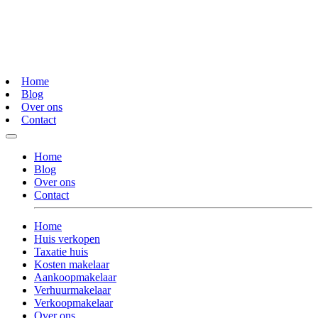
Home
Blog
Over ons
Contact
Home
Blog
Over ons
Contact
Home
Huis verkopen
Taxatie huis
Kosten makelaar
Aankoopmakelaar
Verhuurmakelaar
Verkoopmakelaar
Over ons