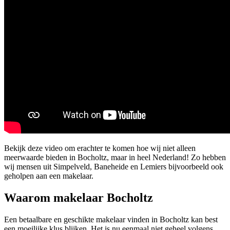
Bekijk deze video om erachter te komen hoe wij niet alleen
meerwaarde bieden in Bocholtz, maar in heel Nederland! Zo hebben
wij mensen uit Simpelveld, Baneheide en Lemiers bijvoorbeeld ook
geholpen aan een makelaar.
Waarom makelaar Bocholtz
Een betaalbare en geschikte makelaar vinden in Bocholtz kan best
een moeilijke klus blijken. Het is nu eenmaal niet geheel volgens