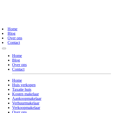
Home
Blog
Over ons
Contact
Home
Blog
Over ons
Contact
Home
Huis verkopen
Taxatie huis
Kosten makelaar
Aankoopmakelaar
Verhuurmakelaar
Verkoopmakelaar
Over ons