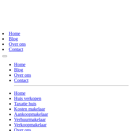
Home
Blog
Over ons
Contact
Home
Blog
Over ons
Contact
Home
Huis verkopen
Taxatie huis
Kosten makelaar
Aankoopmakelaar
Verhuurmakelaar
Verkoopmakelaar
Over ons