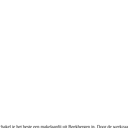
chakel je het beste een makelaardij uit Beekbergen in. Door de werkz