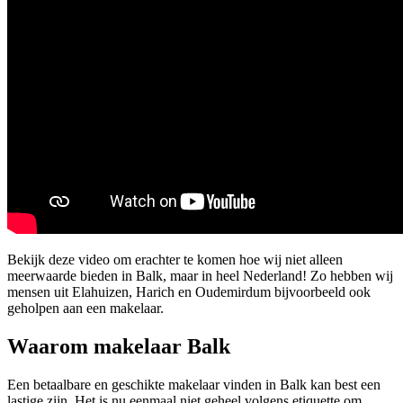
Bekijk deze video om erachter te komen hoe wij niet alleen
meerwaarde bieden in Balk, maar in heel Nederland! Zo hebben wij
mensen uit Elahuizen, Harich en Oudemirdum bijvoorbeeld ook
geholpen aan een makelaar.
Waarom makelaar Balk
Een betaalbare en geschikte makelaar vinden in Balk kan best een
lastige zijn. Het is nu eenmaal niet geheel volgens etiquette om