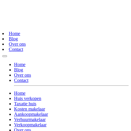
Home
Blog
Over ons
Contact
Home
Blog
Over ons
Contact
Home
Huis verkopen
Taxatie huis
Kosten makelaar
Aankoopmakelaar
Verhuurmakelaar
Verkoopmakelaar
Over ons