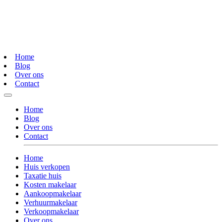
Home
Blog
Over ons
Contact
Home
Blog
Over ons
Contact
Home
Huis verkopen
Taxatie huis
Kosten makelaar
Aankoopmakelaar
Verhuurmakelaar
Verkoopmakelaar
Over ons