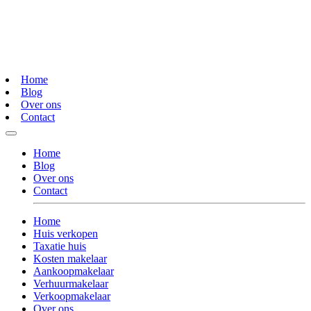
Home
Blog
Over ons
Contact
Home
Blog
Over ons
Contact
Home
Huis verkopen
Taxatie huis
Kosten makelaar
Aankoopmakelaar
Verhuurmakelaar
Verkoopmakelaar
Over ons