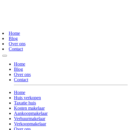
Home
Blog
Over ons
Contact
Home
Blog
Over ons
Contact
Home
Huis verkopen
Taxatie huis
Kosten makelaar
Aankoopmakelaar
Verhuurmakelaar
Verkoopmakelaar
Over ons