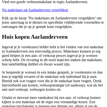
Vind een goede verhuurmakelaar in regio Aarlanderveen.
Nu makelaars uit Aarlanderveen vergelijken
Klik op de knop ‘Nu makelaars uit Aarlanderveen vergelijken’ om
jouw aanvraag in te dienen en specifieke vrijblijvende voorstellen te
ontvangen die je op je gemak kunt vergelijken.
Huis kopen Aarlanderveen
Ingeval je je voorkeuren helder hebt is het vinden van een makelaar
in Aarlanderveen een eenvoudig proces. Makelaars kunnen je erg
goed helpen in een aan- of verkoop proces ingeval je je wensen
scherp hebt. De ervaring in dit soort trajecten maken dat makelaars
hun tariefstelling dubbel en dwars waard zijn.
Je bespreekt je wensen in een intake gesprek, je voorkeuren en dan
kun je tegelijk ervaren of de makelaar ook inderdaad bij je past.
Bereid ook wat vragen voor die je de makelaar kunt vragen. Denk
bijvoorbeeld aan kosten, verkoopstrategie (of aankoop), wat als het
niet snel verloopt, verborgen kosten etc.
Omdat er steevast meer randzaken bij een aan- of verkoop komen
kijken is een makelaar uit de regio een verstandige keuze. Een
makelaar inschakelen is daarom een slimme zet, alleen al om de