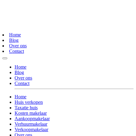
Home
Blog
Over ons
Contact
Home
Blog
Over ons
Contact
Home
Huis verkopen
Taxatie huis
Kosten makelaar
Aankoopmakelaar
Verhuurmakelaar
Verkoopmakelaar
Over ons